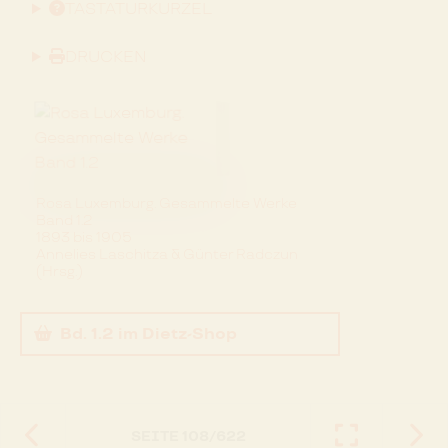
TASTATURKÜRZEL
DRUCKEN
Rosa Luxemburg. Gesammelte Werke
Band 1.2
1893 bis 1905
Annelies Laschitza & Günter Radczun
(Hrsg.)
Bd. 1.2
im Dietz-Shop
SEITE
108
/
622