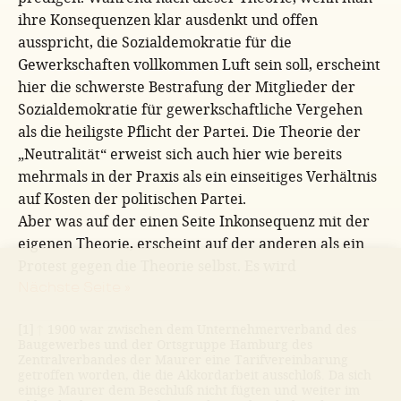
ihre Konsequenzen klar ausdenkt und offen
ausspricht, die Sozialdemokratie für die
Gewerkschaften vollkommen Luft sein soll, erscheint
hier die schwerste Bestrafung der Mitglieder der
Sozialdemokratie für gewerkschaftliche Vergehen
als die heiligste Pflicht der Partei. Die Theorie der
„Neutralität“ erweist sich auch hier wie bereits
mehrmals in der Praxis als ein einseitiges Verhältnis
auf Kosten der politischen Partei.
Aber was auf der einen Seite Inkonsequenz mit der
eigenen Theorie, erscheint auf der anderen als ein
Protest gegen die Theorie selbst. Es wird
Nächste Seite »
[1]
↑
1900 war zwischen dem Unternehmerverband des
Baugewerbes und der Ortsgruppe Hamburg des
Zentralverbandes der Maurer eine Tarifvereinbarung
getroffen worden, die die Akkordarbeit ausschloß. Da sich
einige Maurer dem Beschluß nicht fügten und weiter im