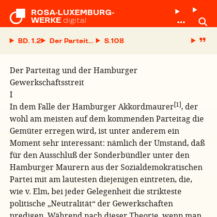
ROSA-LUXEMBURG-

WERKE
digital
BD. 1.2
Der Parteitag und der Hamburger Gewerkschaf
S.
Der Parteitag und der Hamburger
Gewerkschaftsstreit
I
[1]
In dem Falle der Hamburger Akkordmaurer
, der
wohl am meisten auf dem kommenden Parteitag die
Gemüter erregen wird, ist unter anderem ein
Moment sehr interessant: nämlich der Umstand, daß
für den Ausschluß der Sonderbündler unter den
Hamburger Maurern aus der Sozialdemokratischen
Partei mit am lautesten diejenigen eintreten, die,
wie v. Elm, bei jeder Gelegenheit die strikteste
politische „Neutralität“ der Gewerkschaften
predigen. Während nach dieser Theorie, wenn man