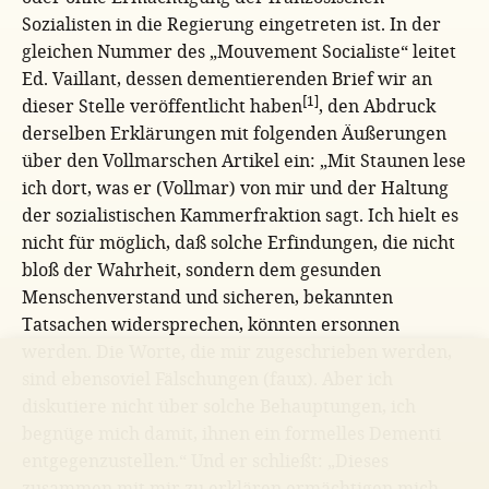
Sozialisten in die Regierung eingetreten ist. In der
gleichen Nummer des „Mouvement Socialiste“ leitet
Ed. Vaillant, dessen dementierenden Brief wir an
[1]
dieser Stelle veröffentlicht haben
, den Abdruck
derselben Erklärungen mit folgenden Äußerungen
über den Vollmarschen Artikel ein: „Mit Staunen lese
ich dort, was er (Vollmar) von mir und der Haltung
der sozialistischen Kammerfraktion sagt. Ich hielt es
nicht für möglich, daß solche Erfindungen, die nicht
bloß der Wahrheit, sondern dem gesunden
Menschenverstand und sicheren, bekannten
Tatsachen widersprechen, könnten ersonnen
werden. Die Worte, die mir zugeschrieben werden,
sind ebensoviel Fälschungen (faux). Aber ich
diskutiere nicht über solche Behauptungen, ich
begnüge mich damit, ihnen ein formelles Dementi
entgegenzustellen.“ Und er schließt: „Dieses
zusammen mit mir zu erklären ermächtigen mich