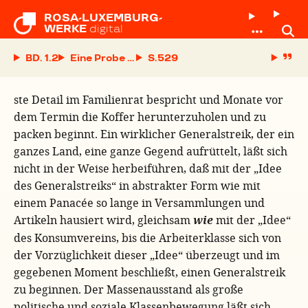
ROSA-LUXEMBURG-

WERKE
digital
BD. 1.2
Eine Probe aufs Exempel
S.
ste Detail im Familienrat bespricht und Monate vor
dem Termin die Koffer herunterzuholen und zu
packen beginnt. Ein wirklicher Generalstreik, der ein
ganzes Land, eine ganze Gegend aufrüttelt, läßt sich
nicht in der Weise herbeiführen, daß mit der „Idee
des Generalstreiks“ in abstrakter Form wie mit
einem Panacée so lange in Versammlungen und
Artikeln hausiert wird, gleichsam
wie
mit der „Idee“
des Konsumvereins, bis die Arbeiterklasse sich von
der Vorzüglichkeit dieser „Idee“ überzeugt und im
gegebenen Moment beschließt, einen Generalstreik
zu beginnen. Der Massenausstand als große
politische und soziale Klassenbewegung läßt sich