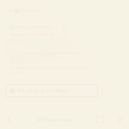
DRUCKEN
Rosa Luxemburg. Gesammelte Werke
Band 1.2
1893 bis 1905
Annelies Laschitza & Günter Radczun
(Hrsg.)
Bd. 1.2
im Dietz-Shop
SEITE
529
/
622