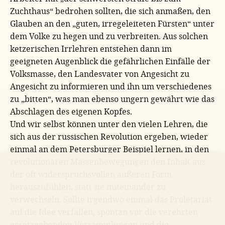
Zuchthaus“ bedrohen sollten, die sich anmaßen, den
Glauben an den „guten, irregeleiteten Fürsten“ unter
dem Volke zu hegen und zu verbreiten. Aus solchen
ketzerischen Irrlehren entstehen dann im
geeigneten Augenblick die gefährlichen Einfälle der
Volksmasse, den Landesvater von Angesicht zu
Angesicht zu informieren und ihn um verschiedenes
zu „bitten“, was man ebenso ungern gewährt wie das
Abschlagen des eigenen Kopfes.
Und wir selbst können unter den vielen Lehren, die
sich aus der russischen Revolution ergeben, wieder
einmal an dem Petersburger Beispiel lernen, in den
revolutionären Massenbewegungen den Inhalt aus
der oft widerspruchsvollen äußeren Form
herauszufühlen, statt sie miteinander zu
verwechseln. Sollte irgendwo einmal das Proletariat
auf die Idee verfallen, spontan vor die verehrten
gesetzgebenden Versammlungen und die