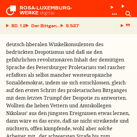
ROSA-LUXEMBURG-

WERKE
digital
BD. 1.2
Der Bittgang des Proletariats
S.
deutsch-liberalen Winkelkonsulenten des
bedrückten Despotismus und daß sie den
gefährlichen revolutionären Inhalt der demütigen
Sprache des Petersburger Proletariats viel rascher
erfaßten als selbst mancher westeuropäische
Sozialdemokrat, indem sie sich entschlossen, gleich
auf den
ersten
Schritt des proletarischen Bittganges
mit dem
letzten
Trumpf der Despotie zu antworten.
Wollten die lieben Vettern und Amtskollegen
Nikolaus’ aus den jüngsten Ereignissen etwas lernen,
dann wäre es das erste, daß sie nicht streikende und
nüchtern, offen kämpfende, wohl aber
solche
Arbeiter mit „der schwersten Strafe bis zum