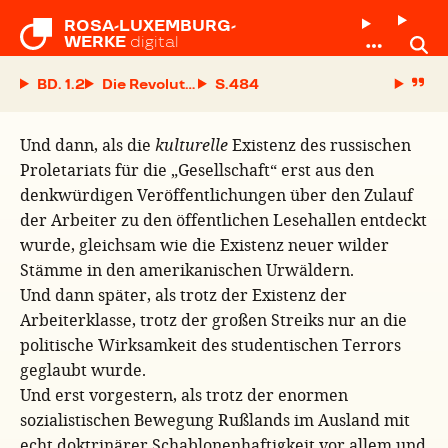
ROSA-LUXEMBURG-

WERKE
digital
BD. 1.2
Die Revolution in Rußland
S.
Und dann, als die
kulturelle
Existenz des russischen
Proletariats für die „Gesellschaft“ erst aus den
denkwürdigen Veröffentlichungen über den Zulauf
der Arbeiter zu den öffentlichen Lesehallen entdeckt
wurde, gleichsam wie die Existenz neuer wilder
Stämme in den amerikanischen Urwäldern.
Und dann später, als trotz der Existenz der
Arbeiterklasse, trotz der großen Streiks nur an die
politische Wirksamkeit des studentischen Terrors
geglaubt wurde.
Und erst vorgestern, als trotz der enormen
sozialistischen Bewegung Rußlands im Ausland mit
echt doktrinärer Schablonenhaftigkeit vor allem und