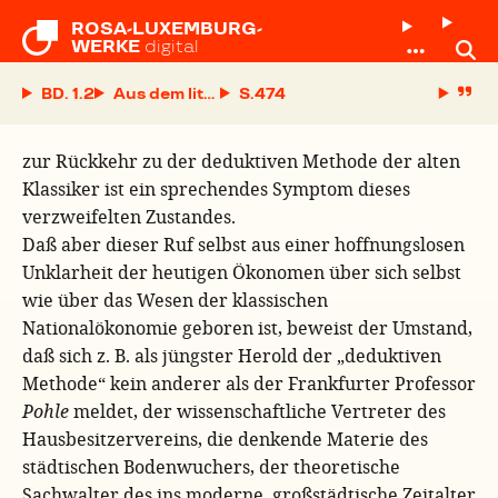
ROSA-LUXEMBURG-

WERKE
digital
BD. 1.2
Aus dem literarischen Nachlaß von Karl Marx
S.
zur Rückkehr zu der deduktiven Methode der alten
Klassiker ist ein sprechendes Symptom dieses
verzweifelten Zustandes.
Daß aber dieser Ruf selbst aus einer hoffnungslosen
Unklarheit der heutigen Ökonomen über sich selbst
wie über das Wesen der klassischen
Nationalökonomie geboren ist, beweist der Umstand,
daß sich z. B. als jüngster Herold der „deduktiven
Methode“ kein anderer als der Frankfurter Professor
Pohle
meldet, der wissenschaftliche Vertreter des
Hausbesitzervereins, die denkende Materie des
städtischen Bodenwuchers, der theoretische
Sachwalter des ins moderne, großstädtische Zeitalter