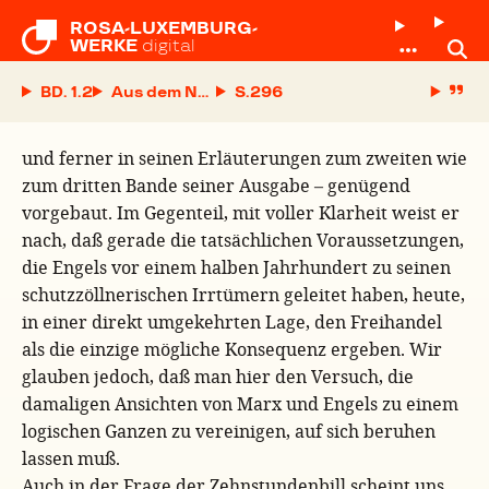
ROSA-LUXEMBURG-

WERKE
digital
BD. 1.2
Aus dem Nachlaß unserer Meister
S.
und ferner in seinen Erläuterungen zum zweiten wie
zum dritten Bande seiner Ausgabe – genügend
vorgebaut. Im Gegenteil, mit voller Klarheit weist er
nach, daß gerade die tatsächlichen Voraussetzungen,
die Engels vor einem halben Jahrhundert zu seinen
schutzzöllnerischen Irrtümern geleitet haben, heute,
in einer direkt umgekehrten Lage, den Freihandel
als die einzige mögliche Konsequenz ergeben. Wir
glauben jedoch, daß man hier den Versuch, die
damaligen Ansichten von Marx und Engels zu einem
logischen Ganzen zu vereinigen, auf sich beruhen
lassen muß.
Auch in der Frage der Zehnstundenbill scheint uns