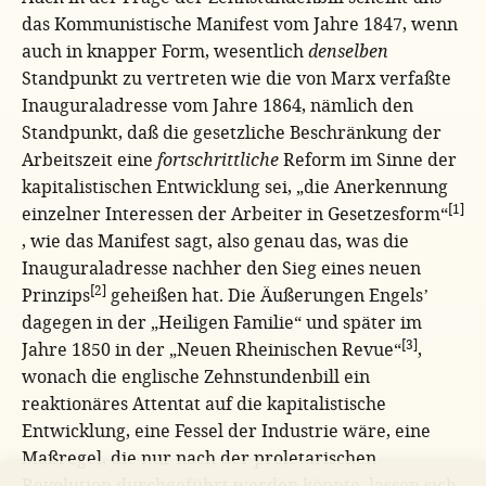
das Kommunistische Manifest vom Jahre 1847, wenn
auch in knapper Form, wesentlich
denselben
Standpunkt zu vertreten wie die von Marx verfaßte
Inauguraladresse vom Jahre 1864, nämlich den
Standpunkt, daß die gesetzliche Beschränkung der
Arbeitszeit eine
fortschrittliche
Reform im Sinne der
kapitalistischen Entwicklung sei, „die Anerkennung
[1]
einzelner Interessen der Arbeiter in Gesetzesform“
, wie das Manifest sagt, also genau das, was die
Inauguraladresse nachher den Sieg eines neuen
[2]
Prinzips
geheißen hat. Die Äußerungen Engelsʼ
dagegen in der „Heiligen Familie“ und später im
[3]
Jahre 1850 in der „Neuen Rheinischen Revue“
,
wonach die englische Zehnstundenbill ein
reaktionäres Attentat auf die kapitalistische
Entwicklung, eine Fessel der Industrie wäre, eine
Maßregel, die nur nach der proletarischen
Revolution durchgeführt werden könnte, lassen sich