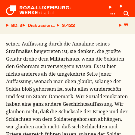
ROSA-LUXEMBURG-

WERKE
digital
BD. 3
Diskussionsbeitrag und Schlußwort am 7. März 19
S.
seiner Auffassung durch die Annahme seines
Strafmaßes beigetreten ist, sie denken, die größte
Gefahr drohe dem Militarismus, wenn die Soldaten
den Gehorsam zu verweigern wissen. Es ist hier
nichts anderes als die umgekehrte Seite jener
Auffassung, wonach man oben glaubt, solange der
Soldat bloß gehorsam ist, steht alles wunderschön
und fest im Staate Dänemark. Wir Sozialdemokraten
haben eine ganz andere Geschichtsauffassung. Wir
glauben nicht, daß die Schicksale der Kriege und der
Schlachten von dem Soldatengehorsam abhängen,
wir glauben auch nicht, daß sich Schlachten und
Kriege siegreich führen lassen, solange der Soldat