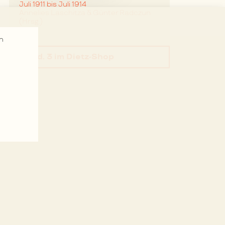
Juli 1911 bis Juli 1914
Annelies Laschitza & Günter Radczun
(Hrsg.)
n
Bd. 3
im Dietz-Shop