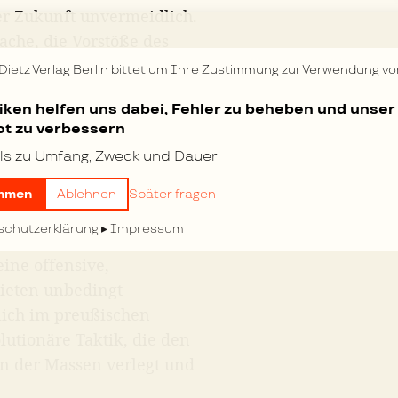
her Zukunft unvermeidlich.
che, die Vorstöße des
der Stillstand der
 Dietz Verlag Berlin bittet um Ihre Zustimmung zur Verwendung vo
keit, das Koalitionsrecht
tiken helfen uns dabei, Fehler zu beheben und unser
und die Arbeiter und
t zu verbessern
dlich das völlige Versagen
ls zu Umfang, Zweck und Dauer
 Eingreifen der arbeitenden
ktion nicht auf der ganzen
mmen
Ablehnen
Später fragen
schutzerklärung
Impressum
e als erste Voraussetzung
ine offensive,
bieten unbedingt
lich im preußischen
lutionäre Taktik, die den
n der Massen verlegt und