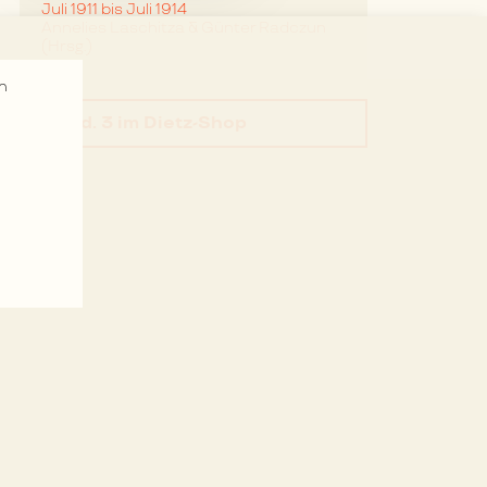
Juli 1911 bis Juli 1914
Annelies Laschitza & Günter Radczun
(Hrsg.)
n
Bd. 3
im Dietz-Shop