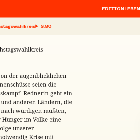
EDITION
LEBE
chstagswahlkreis
S.
chstagswahlkreis
von der augenblicklichen
onenschüsse seien die
skampf. Rednerin geht ein
h und anderen Ländern, die
g nach würdigen müßten,
er Hunger im Volke eine
Folge unserer
rnotwendig Krise mit