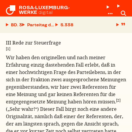
ROSA-LUXEMBURG-

WERKE
digital
BD. 3
Parteitag der Sozialdemokratischen Partei Deuts
S.
III Rede zur Steuerfrage
[1]
Wir haben den originellen und nach meiner
Erfahrung einzig dastehenden Fall erlebt, daß in
einer hochwichtigen Frage des Parteilebens, in der
sich in der Fraktion zwei ausgesprochene Meinungen
gegenüberstanden, wir hier zwei Referenten für
eine Meinung und gar keinen Referenten für die
[2]
entgegengesetzte Meinung haben hören müssen.
(„Sehr wahr!“) Dieser Fall birgt noch eine andere
Originalität, nämlich daß einer der Referenten, der,
der am längsten sprach, gegen die Ansicht sprach,
die er vor kurzer Zeit noch selbst vertreten hatte.