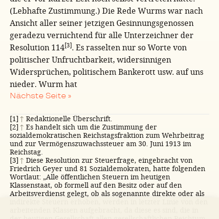
(Lebhafte Zustimmung.) Die Rede Wurms war nach
Ansicht aller seiner jetzigen Gesinnungsgenossen
geradezu vernichtend für alle Unterzeichner der
[3]
Resolution 114
. Es rasselten nur so Worte von
politischer Unfruchtbarkeit, widersinnigen
Widersprüchen, politischem Bankerott usw. auf uns
nieder. Wurm hat
Nächste Seite »
[1]
↑
Redaktionelle Überschrift.
[2]
↑
Es handelt sich um die Zustimmung der
sozialdemokratischen Reichstagsfraktion zum Wehrbeitrag
und zur Vermögenszuwachssteuer am 30. Juni 1913 im
Reichstag.
[3]
↑
Diese Resolution zur Steuerfrage, eingebracht von
Friedrich Geyer und 81 Sozialdemokraten, hatte folgenden
Wortlaut: „Alle öffentlichen Steuern im heutigen
Klassenstaat, ob formell auf den Besitz oder auf den
Arbeitsverdienst gelegt, ob als sogenannte direkte oder als
indirekte Steuern erhoben, werden in letzter Linie von den
arbeitenden Klassen aufgebracht, da diese es sind, die in
der heutigen Gesellschaft allen gesellschaftlichen Reichtum