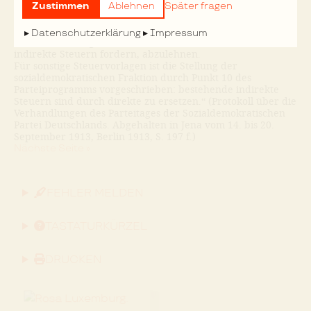
Alle Gesetzesvorlagen, die zur Stärkung des Militarismus
Zustimmen
Ablehnen
Später fragen
dem Reichstage vorgelegt werden, also auch
Steuervorlagen, die zur Deckung der Kosten des
Datenschutzerklärung
Impressum
Militarismus eingebracht werden, sind, ob sie direkte oder
indirekte Steuern fordern, abzulehnen.
Für sonstige Steuervorlagen ist die Stellung der
sozialdemokratischen Fraktion durch Punkt 10 des
Parteiprogramms vorgeschrieben: bestehende indirekte
Steuern sind durch direkte zu ersetzen.“ (Protokoll über die
Verhandlungen des Parteitages der Sozialdemokratischen
Partei Deutschlands. Abgehalten in Jena vom 14. bis 20.
September 1913, Berlin 1913, S. 197 f.)
Nächste Seite »
FEHLER MELDEN
TASTATURKÜRZEL
DRUCKEN