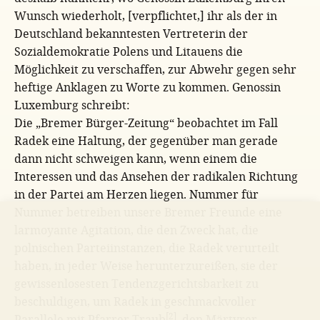
Wunsch wiederholt, [verpflichtet,] ihr als der in
Deutschland bekanntesten Vertreterin der
Sozialdemokratie Polens und Litauens die
Möglichkeit zu verschaffen, zur Abwehr gegen sehr
heftige Anklagen zu Worte zu kommen. Genossin
Luxemburg schreibt:
Die „Bremer Bürger-Zeitung“ beobachtet im Fall
Radek eine Haltung, der gegenüber man gerade
dann nicht schweigen kann, wenn einem die
Interessen und das Ansehen der radikalen Richtung
in der Partei am Herzen liegen. Nummer für
Nummer betreiben unsere Bremer Freunde eine
larmoyante Agitation, die den Zweck hat, die
polnischen Parteiinstanzen, die Radek verurteilt
haben, in jeder Weise herunterzureißen, sie der
gewissenlosesten Tendenzgerichtsbarkeit zu
beschuldigen, um Radek in geschmackvoller
[2]
Parallele mit Pfarrer Traub
, den Märtyrer