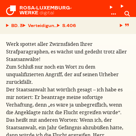
ROSA-LUXEMBURG-

WERKE
digital
BD. 3
Verteidigungsrede am 20. Februar 1914 vor der
S.
Werk spottet aller Zwirnsfäden Ihrer
Strafparagraphen, es wächst und gedeiht trotz aller
Staatsanwälte!
Zum Schluß nur noch ein Wort zu dem
unqualifizierten Angriff, der auf seinen Urheber
zurückfällt.
Der Staatsanwalt hat wörtlich gesagt – ich habe es
mir notiert: Er beantrage meine sofortige
Verhaftung, denn „es wäre ja unbegreiflich, wenn
die Angeklagte nicht die Flucht ergreifen würde“.
Das heißt mit anderen Worten: Wenn ich, der
Staatsanwalt, ein Jahr Gefängnis abzubüßen hätte,
dann würde ich die Flucht ergreifen. Herr