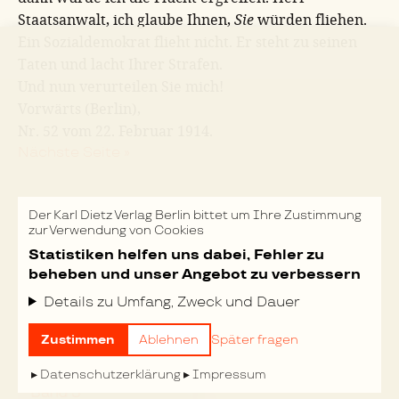
Staatsanwalt, ich glaube Ihnen,
Sie
würden fliehen.
Ein Sozialdemokrat flieht nicht. Er steht zu seinen
Taten und lacht Ihrer Strafen.
Und nun verurteilen Sie mich!
Vorwärts (Berlin),
Nr. 52 vom 22. Februar 1914.
Nächste Seite »
FEHLER MELDEN
Der Karl Dietz Verlag Berlin bittet um Ihre Zustimmung
zur Verwendung von Cookies
Statistiken helfen uns dabei, Fehler zu
TASTATURKÜRZEL
beheben und unser Angebot zu verbessern
DRUCKEN
Details zu Umfang, Zweck und Dauer
Zustimmen
Ablehnen
Später fragen
Datenschutzerklärung
Impressum