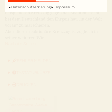
proletarischen Massen erwiesen.
Gerade deshalb erleben wir seit Jahren den
Datenschutzerklärung
Impressum
beispiellosen Kreuzzug gegen das Koalitionsrecht,
bei dem Deutschland den Ehrgeiz hat, „in der Welt
voran“ zu marschieren.
Aber dieser reaktionäre Kreuzzug ist zugleich in
seiner weiteren Wir-
Nächste Seite »
FEHLER MELDEN
TASTATURKÜRZEL
DRUCKEN