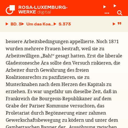
ROSA-LUXEMBURG-

WERKE
digital
BD. 3
Um das Koalitionsrecht
S.
bessere Arbeitsbedingungen appellierte. Noch 1871
wurden mehrere Frauen bestraft, weil sie zu
Arbeitswilligen „Bah!“ gesagt hatten. Erst die liberale
Gladestonesche Ära sollte den Versuch riskieren, die
Arbeiter durch Gewährung des freien
Koalitionsrechts zu pazifizieren, sie zu
Musterknaben nach dem Herzen des Kapitals zu
erziehen. Es war ungefähr um dieselbe Zeit, daß in
Frankreich die Bourgeois-Republikaner auf dem
Grabe der Pariser Kommune versuchten, das
Proletariat durch Begönnerung einer zahmen
Gewerkschaftsbewegung zu ködern und unter dem
Gambettaschen Banner der „Aussöhnung zwischen