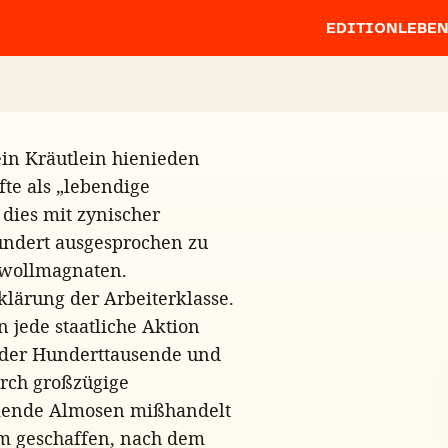
EDITION
LEBE
ein Kräutlein hienieden
te als „lebendige
 dies mit zynischer
undert ausgesprochen zu
mwollmagnaten.
klärung der Arbeiterklasse.
 jede staatliche Aktion
t der Hunderttausende und
urch großzügige
kende Almosen mißhandelt
m geschaffen, nach dem