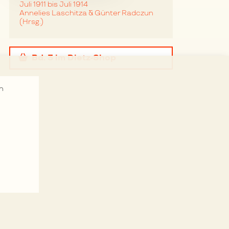
Juli 1911 bis Juli 1914
Annelies Laschitza & Günter Radczun
(Hrsg.)
Bd. 3
im Dietz-Shop
n