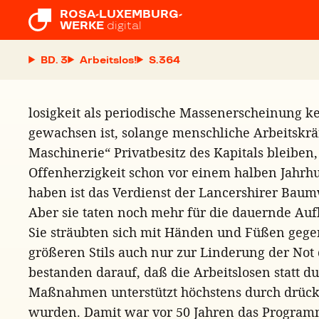
ROSA-LUXEMBURG-

WERKE
digital
BD. 3
Arbeitslos!
S.
losigkeit als periodische Massenerscheinung k
gewachsen ist, solange menschliche Arbeitskräf
Maschinerie“ Privatbesitz des Kapitals bleiben,
Offenherzigkeit schon vor einem halben Jahrh
haben ist das Verdienst der Lancershirer Bau
Aber sie taten noch mehr für die dauernde Auf
Sie sträubten sich mit Händen und Füßen gegen
größeren Stils auch nur zur Linderung der No
bestanden darauf, daß die Arbeitslosen statt d
Maßnahmen unterstützt höchstens durch drüc
wurden. Damit war vor 50 Jahren das Program