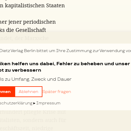
n kapitalistischen Staaten
er jener periodischen
ks die Gesellschaft
ündet, der Marxsche
Standpunkt aus den
 Dietz Verlag Berlin bittet um Ihre Zustimmung zur Verwendung vo
lichen Katastrophen würden
er Ammenmärchen. Auf diese
tiken helfen uns dabei, Fehler zu beheben und unser
t zu verbessern
ag! In den Jahren 1900–1902
 1907–1909 nach knapp 5
ls zu Umfang, Zweck und Dauer
rlauf von kaum 4 Jahren,
mmen
Ablehnen
Später fragen
ritten Krise.
 Marxens auch noch in
schutzerklärung
Impressum
rhundert pflegte Krise mit
italisten, sondern auch für
schäftszeit, niedrige