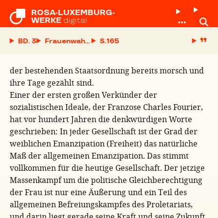
ROSA-LUXEMBURG-

WERKE
digital
BD. 3
Frauenwahlrecht und Klassenkampf
S.
der bestehenden Staatsordnung bereits morsch und
ihre Tage gezählt sind.
Einer der ersten großen Verkünder der
sozialistischen Ideale, der Franzose Charles Fourier,
hat vor hundert Jahren die denkwürdigen Worte
geschrieben: In jeder Gesellschaft ist der Grad der
weiblichen Emanzipation (Freiheit) das natürliche
Maß der allgemeinen Emanzipation. Das stimmt
vollkommen für die heutige Gesellschaft. Der jetzige
Massenkampf um die politische Gleichberechtigung
der Frau ist nur eine Äußerung und ein Teil des
allgemeinen Befreiungskampfes des Proletariats,
und darin liegt gerade seine Kraft und seine Zukunft.