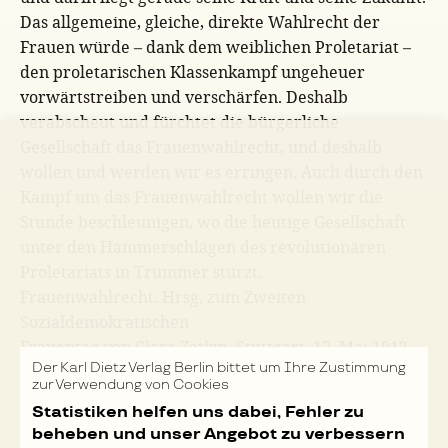
Das allgemeine, gleiche, direkte Wahlrecht der
Frauen würde – dank dem weiblichen Proletariat –
den proletarischen Klassenkampf ungeheuer
vorwärtstreiben und verschärfen. Deshalb
verabscheut und fürchtet die bürgerliche
Gesellschaft das Frauenwahlrecht, und deshalb
wollen und werden wir es erringen. Auch durch den
Kampf um das Frauenwahlrecht wollen wir die
Stunde beschleunigen, wo die heutige Gesellschaft
unter den Hammerschlägen des revolutionären
Proletariats in Trümmer stürzt.
Frauenwahlrecht. Hrsg. zum Zweiten
Sozialdemokratischen
Frauentag von Clara Zetkin, Stuttgart, 12. Mai 1912,
Der Karl Dietz Verlag Berlin bittet um Ihre Zustimmung
o. O. u. J., S. 8-10.
zur Verwendung von Cookies
Nächste Seite »
Statistiken helfen uns dabei, Fehler zu
beheben und unser Angebot zu verbessern