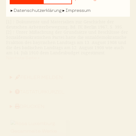
uns das Abkommen
Nächste Seite »
Datenschutzerklärung
Impressum
[1]
↑
Dokumente und Materialien zur Geschichte der
deutschen Arbeiterbewegung, Bd. IV, Berlin 1967, S. 395.
[2]
↑
Unter Mißachtung der Grundsätze und Beschlüsse der
Sozialdemokratischen Partei hatte die sozialdemokratische
Fraktion des bayrischen Landtags am 13. August 1908 und
die des badischen Landtags am 12. August 1908 wie auch
am 14. Juli 1910 dem Landesbudget zugestimmt.
Nächste Seite »
FEHLER MELDEN
TASTATURKÜRZEL
DRUCKEN