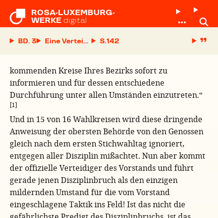
ROSA-LUXEMBURG-

WERKE
digital
BD. 3
Eine Verteidigung oder eine Anklage?
S.
kommenden Kreise Ihres Bezirks sofort zu
informieren und für dessen entschiedene
Durchführung unter allen Umständen einzutreten.“
[1]
Und in 15 von 16 Wahlkreisen wird diese dringende
Anweisung der obersten Behörde von den Genossen
gleich nach dem ersten Stichwahltag ignoriert,
entgegen aller Disziplin mißachtet. Nun aber kommt
der offizielle Verteidiger des Vorstands und führt
gerade jenen Disziplinbruch als den einzigen
mildernden Umstand für die vom Vorstand
eingeschlagene Taktik ins Feld! Ist das nicht die
gefährlichste Predigt des Disziplinbruchs, ist das