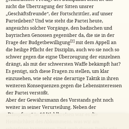
nicht die Übertragung der Sitten unsrer
„Geschäftsfreunde“, der Fortschrittler, auf unser
Parteileben? Und wie steht die Partei heute,
angesichts solcher Vorgänge, den badischen und
bayrischen Genossen gegenüber da, die sie in der
[2]
Frage der Budgetbewilligung
mit dem Appell an
die heilige Pflicht der Disziplin, auch wo sie noch so
schwer gegen die eigne Überzeugung der einzelnen
drängt, als mit der schwersten Waffe bekämpft hat?
Es genügt, sich diese Fragen zu stellen, um klar
einzusehen, wie sehr eine derartige Taktik in ihren
weiteren Konsequenzen gegen die Lebensinteressen
der Partei verstößt.
Aber der Gewährsmann des Vorstands geht noch
weiter in seiner Verurteilung. Neben der
„Dämpfung“ in 16 Wahlkreisen war es die
Heimlichkeit des Abkommens, was wir am
schärfsten kritisierten. Und auch diesen Punkt gibt