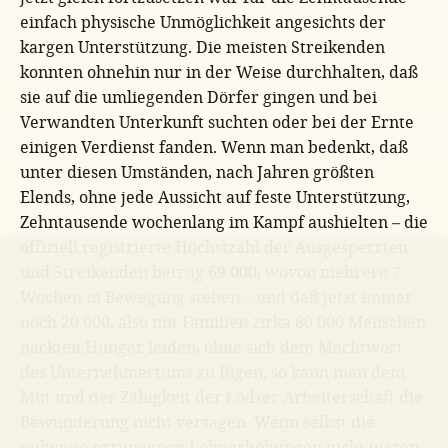
einfach physische Unmöglichkeit angesichts der
kargen Unterstützung. Die meisten Streikenden
konnten ohnehin nur in der Weise durchhalten, daß
sie auf die umliegenden Dörfer gingen und bei
Verwandten Unterkunft suchten oder bei der Ernte
einigen Verdienst fanden. Wenn man bedenkt, daß
unter diesen Umständen, nach Jahren größten
Elends, ohne jede Aussicht auf feste Unterstützung,
Zehntausende wochenlang im Kampf aushielten – die
offiziell registrierte Höchstzahl der Ausgesperrten
und Streikenden betrug 69 000, wovon mehrere 7
Wochen in Bewegung stehen – und daß jetzt immer
noch 20 000, also mit Familien zirka 80 000 Menschen
nackten Hunger leiden, ohne sich dem Machtwort
des Unternehmertums zu fügen, so kann man dem
Mut und der Zähigkeit der Łódźer Arbeiterschaft die
Bewunderung nicht versagen. Wenn selbst die
teilweise errungenen Lohnerhöhungen nicht wären,