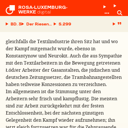
ROSA-LUXEMBURG-

WERKE
digital
BD. 3
Der Riesenkampf in Łódź
S.
gleichfalls die Textilindustrie ihren Sitz hat und wo
der Kampf mitgemacht wurde, ebenso in
Konstantynow und Neurokit. Auch die aus Sympathie
mit den Textilarbeitern in die Bewegung getretenen
Łódźer Arbeiter der Gasanstalten, die jüdischen und
deutschen Zeitungssetzer, die Trambahnangestellten
haben teilweise Konzessionen zu verzeichnen.
Im allgemeinen ist die Stimmung unter den
Arbeitern sehr frisch und kampflustig. Die meisten
sind zur Arbeit zurückgekehrt mit der festen
Entschlossenheit, bei der nächsten günstigen
Gelegenheit den Kampf wieder aufzunehmen; ihn
jetzt gleich fortzusetzen war für die Zehntausende