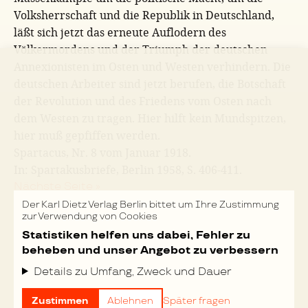
Volksherrschaft und die Republik in Deutschland,
läßt sich jetzt das erneute Auflodern des
Völkermordens und der Triumph der deutschen
Annexionisten im Osten und Westen verhindern. Die
deutschen Arbeiter sind jetzt berufen, die Botschaft
der Revolution und des Friedens vom Osten nach
dem Westen zu tragen. Hier hilft kein Mundspitzen,
hier muß gepfiffen werden.
Spartacus, Nr. 8 vom Januar 1918.
In: Spartakusbriefe, Berlin 1958, S. 406-411.
Nächste Seite »
Der Karl Dietz Verlag Berlin bittet um Ihre Zustimmung
zur Verwendung von Cookies
FEHLER MELDEN
Statistiken helfen uns dabei, Fehler zu
beheben und unser Angebot zu verbessern
TASTATURKÜRZEL
Details zu Umfang, Zweck und Dauer
DRUCKEN
Zustimmen
Ablehnen
Später fragen