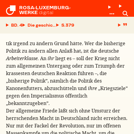
ROSA-LUXEMBURG-

WERKE
digital
BD. 4
Die geschichtliche Verantwortung
S.
tik irgend zu ändern Grund hätte. Wer die bisherige
Politik zu ändern allen Anlaß hat, ist die deutsche
Arbeiterklasse.
An
ihr
liegt es – soll der Krieg nicht
zum allgemeinen Untergang oder zum Triumph der
krassesten deutschen Reaktion führen –, die
„bisherige Politik”, nämlich die Politik des
Kanonenfutters, abzuschütteln und
ihre
„Kriegsziele”
gegen den Imperialismus öffentlich
„bekanntzugeben”.
Der allgemeine Friede läßt sich ohne Umsturz der
herrschenden Macht in Deutschland nicht erreichen.
Nur mit der Fackel der Revolution, nur im offenen
Massenkampfe um die politische Macht, um die