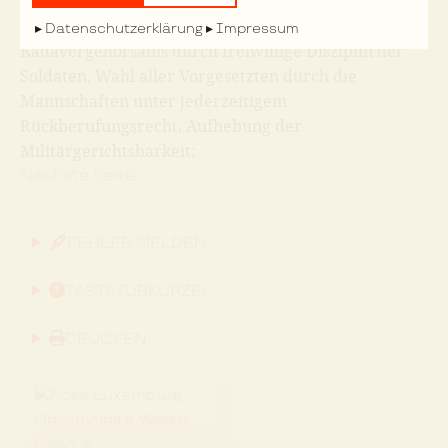
4. Aufhebung der Kommandogewalt der Offiziere
und Unteroffiziere, Ersetzung des militärischen
Datenschutzerklärung
Impressum
Kadavergehorsams durch freiwillige Disziplin der
Soldaten, Wahl aller Vorgesetzten durch die
Mannschaften unter jederzeitigem
Rückberufungsrecht, Aufhebung der
Militärgerichtsbarkeit;
Nächste Seite »
FEHLER MELDEN
TASTATURKÜRZEL
DRUCKEN