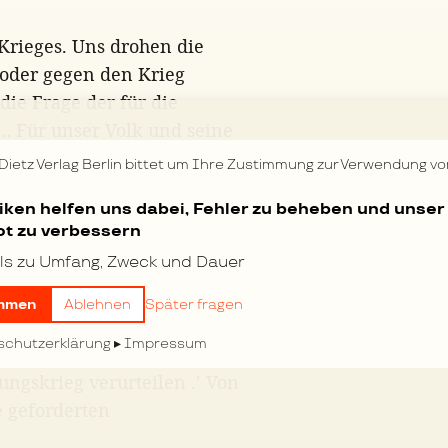
 Krieges. Uns drohen die
 oder gegen den Krieg
die Frage der für die
 … Für unser Volk und seine
russischen Despotismus, der
 Dietz Verlag Berlin bittet um Ihre Zustimmung zur Verwendung vo
es befleckt hat, viel, wenn
tiken helfen uns dabei, Fehler zu beheben und unser
r abzuwehren, die Kultur und
t zu verbessern
cherzustellen. Da machen
ls zu Umfang, Zweck und Dauer
ssen in der Stunde der
r fühlen uns dabei im
mmen
Ablehnen
Später fragen
jedes Volkes auf nationale
schutzerklärung
Impressum
it anerkannt hat, wie wir
ngskrieg verurteilen .’ Von
e geforderten