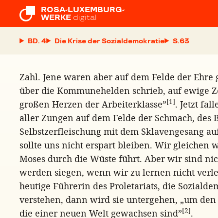
ROSA-LUXEMBURG-

WERKE
digital
BD. 4
Die Krise der Sozialdemokratie
S.
Zahl. Jene waren aber auf dem Felde der Ehre g
über die Kommunehelden schrieb, auf ewige Ze
[1]
großen Herzen der Arbeiterklasse”
. Jetzt fa
aller Zungen auf dem Felde der Schmach, des 
Selbstzerfleischung mit dem Sklavengesang au
sollte uns nicht erspart bleiben. Wir gleichen 
Moses durch die Wüste führt. Aber wir sind nic
werden siegen, wenn wir zu lernen nicht verle
heutige Führerin des Proletariats, die Sozialde
verstehen, dann wird sie untergehen, „um de
[2]
die einer neuen Welt gewachsen sind”
.