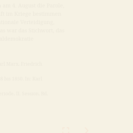
n am 4. August die Parole,
aft im Kriege bestimmen
ationale Verteidigung,
das war das Stichwort, das
ialdemokratie
arl Marx, Friedrich
 bis 1850. In: Karl
iode, II. Session, Bd.