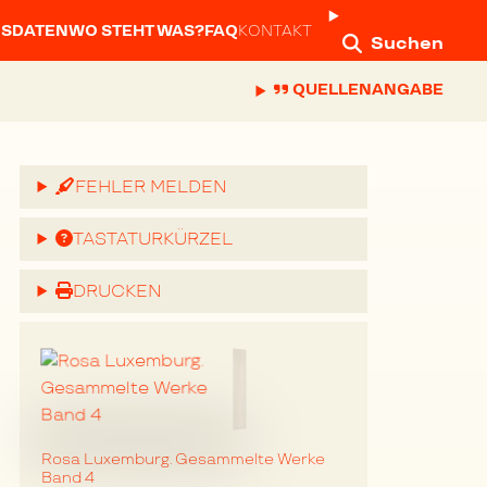
NSDATEN
WO STEHT WAS?
FAQ
KONTAKT
Suchen
QUELLENANGABE
FEHLER MELDEN
TASTATURKÜRZEL
DRUCKEN
Rosa Luxemburg. Gesammelte Werke
Band 4