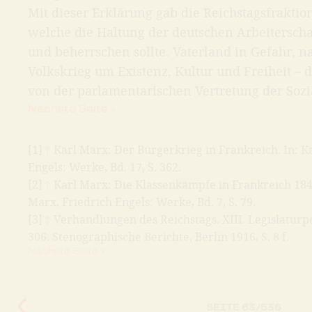
Mit dieser Erklärung gab die Reichstagsfraktio
welche die Haltung der deutschen Arbeitersch
und beherrschen sollte. Vaterland in Gefahr, n
Volkskrieg um Existenz, Kultur und Freiheit – 
von der parlamentarischen Vertretung der Soz
Nächste Seite »
[1]
↑
Karl Marx: Der Bürgerkrieg in Frankreich. In: K
Engels: Werke, Bd. 17, S. 362.
[2]
↑
Karl Marx: Die Klassenkämpfe in Frankreich 1848
Marx, Friedrich Engels: Werke, Bd. 7, S. 79.
[3]
↑
Verhandlungen des Reichstags. XIII. Legislaturper
306. Stenographische Berichte, Berlin 1916, S. 8 f.
Nächste Seite »
SEITE
63
/
536