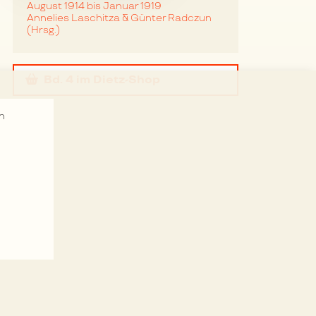
August 1914 bis Januar 1919
Annelies Laschitza & Günter Radczun
(Hrsg.)
Bd. 4
im Dietz-Shop
n