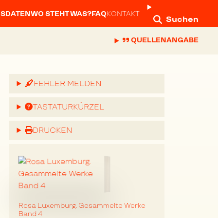
NSDATEN
WO STEHT WAS?
FAQ
KONTAKT
Suchen
QUELLENANGABE
FEHLER MELDEN
TASTATURKÜRZEL
DRUCKEN
Rosa Luxemburg. Gesammelte Werke
Band 4