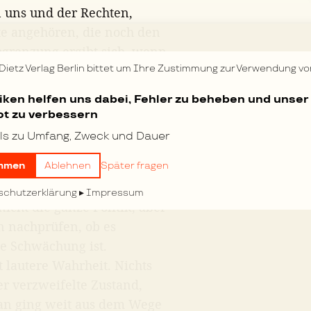
 uns und der Rechten,
e angehören, die noch den
Abgrenzung ergibt sich, wenn
 Dietz Verlag Berlin bittet um Ihre Zustimmung zur Verwendung vo
ssen und Zwistigkeiten [zu
[3]
Leitsätze.
Gerade aus
tiken helfen uns dabei, Fehler zu beheben und unser
mann] herausgegriffen die
t zu verbessern
erkannte Grundsätze ergeben.
ls zu Umfang, Zweck und Dauer
rpunkt.
mmen
Ablehnen
Später fragen
ionale geht allem anderen
schutzerklärung
Impressum
nicht die ganze Politik, aber
en nachprüfen, ob es
ne Schwächung ist.
t lautere Wahrheit. Nichts
der verzweifelte Zustand,
Man ging weit aus dem Wege