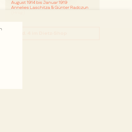
August 1914 bis Januar 1919
Annelies Laschitza & Günter Radczun
(Hrsg.)
n
Bd. 4
im Dietz-Shop