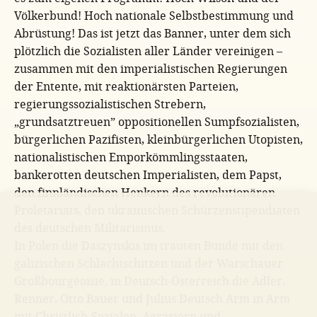
Völkerbund! Hoch nationale Selbstbestimmung und
Abrüstung! Das ist jetzt das Banner, unter dem sich
plötzlich die Sozialisten aller Länder vereinigen –
zusammen mit den imperialistischen Regierungen
der Entente, mit reaktionärsten Parteien,
regierungssozialistischen Strebern,
„grundsatztreuen” oppositionellen Sumpfsozialisten,
bürgerlichen Pazifisten, kleinbürgerlichen Utopisten,
nationalistischen Emporkömmlingsstaaten,
bankerotten deutschen Imperialisten, dem Papst,
den finnländischen Henkern des revolutionären
Proletariats, den ukrainischen Schürzenstipendiaten
des deutschen Militarismus.
In Polen die Daszynskis im trauten Bunde mit den
galizischen Schlachtschitzen und der Warschauer
Großbourgeoisie, in Deutsch-Österreich die Adler,
Renner, Otto Bauer und Julius Deutsch Arm in Arm
mit Christlich-Sozialen, Agrariern und