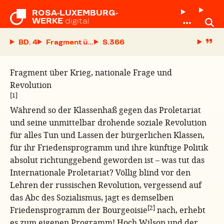
ROSA-LUXEMBURG-

WERKE
digital
BD. 4
Fragment über Krieg, nationale Frage und Revolu
S.
Fragment über Krieg, nationale Frage und
Revolution
[1]
Während so der Klassenhaß gegen das Proletariat
und seine unmittelbar drohende soziale Revolution
für alles Tun und Lassen der bürgerlichen Klassen,
für ihr Friedensprogramm und ihre künftige Politik
absolut richtunggebend geworden ist – was tut das
Internationale Proletariat? Völlig blind vor den
Lehren der russischen Revolution, vergessend auf
das Abc des Sozialismus, jagt es demselben
[2]
Friedensprogramm der Bourgeoisie
nach, erhebt
es zum eigenen Programm! Hoch Wilson und der