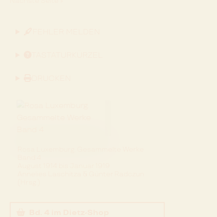
Nächste Seite »
FEHLER MELDEN
TASTATURKÜRZEL
DRUCKEN
Rosa Luxemburg. Gesammelte Werke
Band 4
August 1914 bis Januar 1919
Annelies Laschitza & Günter Radczun
(Hrsg.)
Bd. 4
im Dietz-Shop