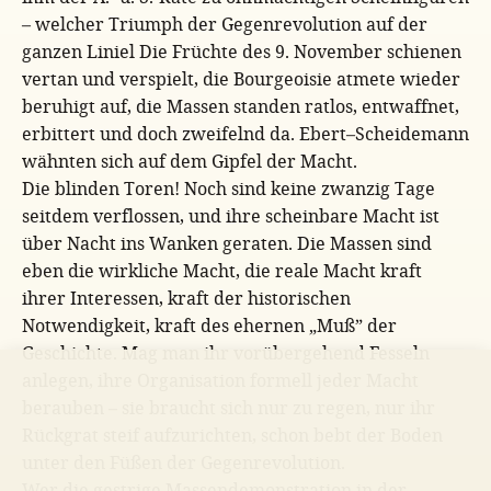
– welcher Triumph der Gegenrevolution auf der
ganzen Liniel Die Früchte des 9. November schienen
vertan und verspielt, die Bourgeoisie atmete wieder
beruhigt auf, die Massen standen ratlos, entwaffnet,
erbittert und doch zweifelnd da. Ebert–Scheidemann
wähnten sich auf dem Gipfel der Macht.
Die blinden Toren! Noch sind keine zwanzig Tage
seitdem verflossen, und ihre scheinbare Macht ist
über Nacht ins Wanken geraten. Die Massen sind
eben die wirkliche Macht, die reale Macht kraft
ihrer Interessen, kraft der historischen
Notwendigkeit, kraft des ehernen „Muß” der
Geschichte. Mag man ihr vorübergehend Fesseln
anlegen, ihre Organisation formell jeder Macht
berauben – sie braucht sich nur zu regen, nur ihr
Rückgrat steif aufzurichten, schon bebt der Boden
unter den Füßen der Gegenrevolution.
Wer die gestrige Massendemonstration in der