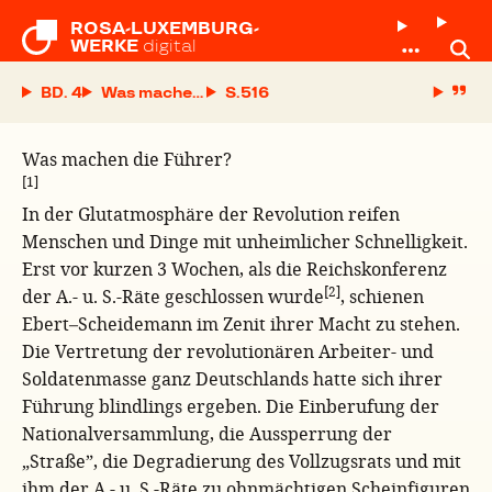
ROSA-LUXEMBURG-

WERKE
digital
BD. 4
Was machen die Führer?
S.
Was machen die Führer?
[1]
In der Glutatmosphäre der Revolution reifen
Menschen und Dinge mit unheimlicher Schnelligkeit.
Erst vor kurzen 3 Wochen, als die Reichskonferenz
[2]
der A.- u. S.-Räte geschlossen wurde
, schienen
Ebert–Scheidemann im Zenit ihrer Macht zu stehen.
Die Vertretung der revolutionären Arbeiter- und
Soldatenmasse ganz Deutschlands hatte sich ihrer
Führung blindlings ergeben. Die Einberufung der
Nationalversammlung, die Aussperrung der
„Straße”, die Degradierung des Vollzugsrats und mit
ihm der A.- u. S.-Räte zu ohnmächtigen Scheinfiguren