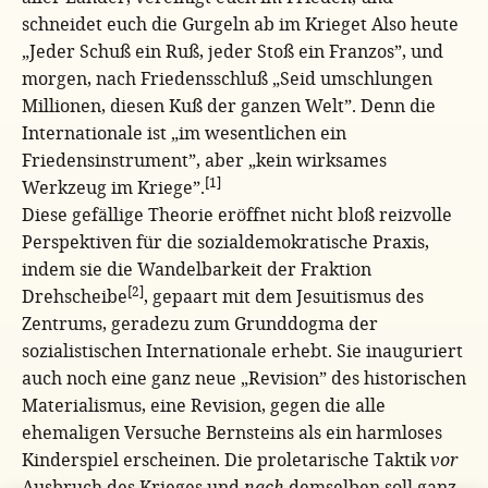
schneidet euch die Gurgeln ab im Krieget Also heute
„Jeder Schuß ein Ruß, jeder Stoß ein Franzos”, und
morgen, nach Friedensschluß „Seid umschlungen
Millionen, diesen Kuß der ganzen Welt”. Denn die
Internationale ist „im wesentlichen ein
Friedensinstrument”, aber „kein wirksames
[1]
Werkzeug im Kriege”.
Diese gefällige Theorie eröffnet nicht bloß reizvolle
Perspektiven für die sozialdemokratische Praxis,
indem sie die Wandelbarkeit der Fraktion
[2]
Drehscheibe
, gepaart mit dem Jesuitismus des
Zentrums, geradezu zum Grunddogma der
sozialistischen Internationale erhebt. Sie inauguriert
auch noch eine ganz neue „Revision” des historischen
Materialismus, eine Revision, gegen die alle
ehemaligen Versuche Bernsteins als ein harmloses
Kinderspiel erscheinen. Die proletarische Taktik
vor
Ausbruch des Krieges und
nach
demselben soll ganz