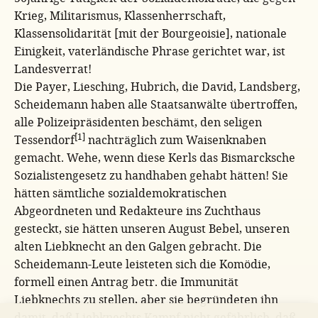
Krieg, Militarismus, Klassenherrschaft,
Klassensolidarität [mit der Bourgeoisie], nationale
Einigkeit, vaterländische Phrase gerichtet war, ist
Landesverrat!
Die Payer, Liesching, Hubrich, die David, Landsberg,
Scheidemann haben alle Staatsanwälte übertroffen,
alle Polizeipräsidenten beschämt, den seligen
[1]
Tessendorf
nachträglich zum Waisenknaben
gemacht. Wehe, wenn diese Kerls das Bismarcksche
Sozialistengesetz zu handhaben gehabt hätten! Sie
hätten sämtliche sozialdemokratischen
Abgeordneten und Redakteure ins Zuchthaus
gesteckt, sie hätten unseren August Bebel, unseren
alten Liebknecht an den Galgen gebracht. Die
Scheidemann-Leute leisteten sich die Komödie,
formell einen Antrag betr. die Immunität
Liebknechts zu stellen, aber sie begründeten ihn
damit, daß Liebknechts Kampf nicht gefährlich, daß