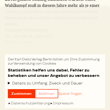
Wahlkampf muß in diesem Jahre mehr als je einer
streng prinzipiellen, von allen parlamentarischen
Nebenrücksichten freien sozialistischen Agitation
dienen.
Leipziger Volkszeitung,
Nr. 136 vom 16. Juni 1911
Nächste Seite »
FEHLER MELDEN
Der Karl Dietz Verlag Berlin bittet um Ihre Zustimmung
zur Verwendung von Cookies
Statistiken helfen uns dabei, Fehler zu
TASTATURKÜRZEL
beheben und unser Angebot zu verbessern
DRUCKEN
Details zu Umfang, Zweck und Dauer
Zustimmen
Ablehnen
Später fragen
Datenschutzerklärung
Impressum