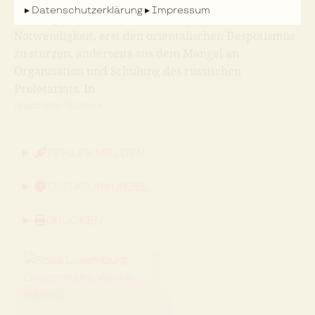
elementarer Charakter einerseits aus der politischen
Datenschutzerklärung
Impressum
Zurückgebliebenheit Rußlands, aus der
Notwendigkeit, erst den orientalischen Despotismus
zu stürzen, anderseits aus dem Mangel an
Organisation und Schulung des russischen
Proletariats. In
Nächste Seite »
FEHLER MELDEN
TASTATURKÜRZEL
DRUCKEN