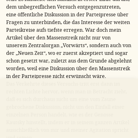
dem unbegreiflichen Versuch entgegenzutreten,
eine öffentliche Diskussion in der Parteipresse über
Fragen zu unterbinden, die das Interesse der weiten
Parteikreise aufs tiefste erregen. War doch mein
Artikel über den Massenstreik nicht nur von
unserem Zentralorgan „Vorwärts“, sondern auch von
der „Neuen Zeit“, wo er zuerst akzeptiert und sogar
schon gesetzt war, zuletzt aus dem Grunde abgelehnt
worden, weil eine Diskussion über den Massenstreik
in der Parteipresse nicht erwünscht wäre.
Das Verkehrte dieses Versuchs tritt erst dann im
rechten Lichte hervor, wenn man in Betracht zieht,
daß es sich durchaus nicht um eine vom Zaune
gebrochene Diskussion, nicht um den Einfall einer
einzelnen Person handelt, wie es der Genosse
Kautsky hinstellt, indem er in seinem ganzen Artikel
ausschließlich von mir und meiner Agitation spricht
und seinen