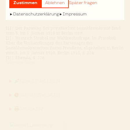
Die Demonstrationen, die seit dem preußischen
Zustimmen
Ablehnen
Später fragen
Parteitag einsetzten,
Nächste Seite »
Datenschutzerklärung
Impressum
[1]
↑
Der Parteitag der preußischen Sozialdemokratie fand
vom 3. bis 5. Januar 1910 in Berlin statt.
[2]
↑
Heinrich Ströbel zur Wahlrechtsfrage. In: Protokoll
über die Verhandlungen des Parteitages der
Sozialdemokratischen Partei Preußens, abgehalten in Berlin
vom 3. bis 5. Januar 1910, Berlin 1910, S. 224.
[3]
↑
Ebenda, S. 228.
Nächste Seite »
FEHLER MELDEN
TASTATURKÜRZEL
DRUCKEN