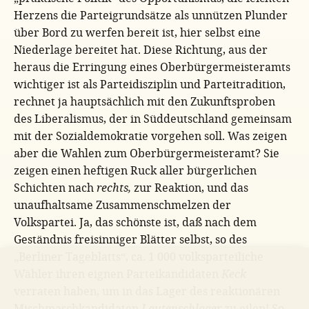
Herzens die Parteigrundsätze als unnützen Plunder
über Bord zu werfen bereit ist, hier selbst eine
Niederlage bereitet hat. Diese Richtung, aus der
heraus die Erringung eines Oberbürgermeisteramts
wichtiger ist als Parteidisziplin und Parteitradition,
rechnet ja hauptsächlich mit den Zukunftsproben
des Liberalismus, der in Süddeutschland gemeinsam
mit der Sozialdemokratie vorgehen soll. Was zeigen
aber die Wahlen zum Oberbürgermeisteramt? Sie
zeigen einen heftigen Ruck aller bürgerlichen
Schichten nach
rechts,
zur Reaktion, und das
unaufhaltsame Zusammenschmelzen der
Volkspartei. Ja, das schönste ist, daß nach dem
Geständnis freisinniger Blätter selbst, so des
„Berliner Tageblatts“, ca. 1 000 volksparteiliche
Wähler ihren eignen Parteikandidaten
Keck
verraten haben, um in das Lager des reaktionären
Mischmaschkandidaten
Lautenschlager
zu eilen! So