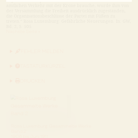
Repräsentationspflichten, namentlich auch in dem
amtlichen Verkehr mit der Krone brauche, wurde ihm von
der Versammlung die Freiheit ausdrücklich zugestanden,
die Organisationsbeschlüsse der Partei mit Füßen zu
treten.“ Rosa Luxemburg: Gefährliche Neuerungen. In: GW,
Bd. 2, S. 505.
Nächste Seite »
FEHLER MELDEN
TASTATURKÜRZEL
DRUCKEN
Rosa Luxemburg. Gesammelte Werke
Band 2
1906 bis Juni 1911