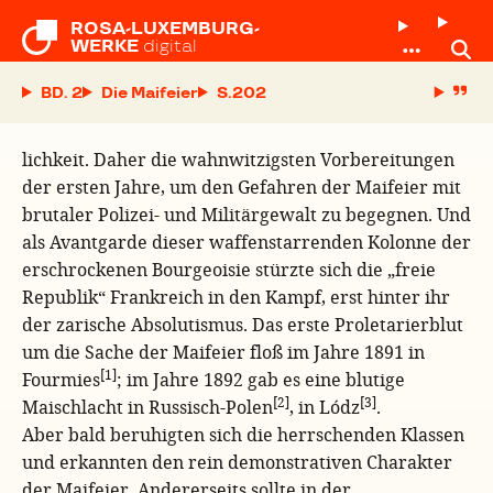
ROSA-LUXEMBURG-

WERKE
digital
BD. 2
Die Maifeier
S.
lichkeit. Daher die wahnwitzigsten Vorbereitungen
der ersten Jahre, um den Gefahren der Maifeier mit
brutaler Polizei- und Militärgewalt zu begegnen. Und
als Avantgarde dieser waffenstarrenden Kolonne der
erschrockenen Bourgeoisie stürzte sich die „freie
Republik“ Frankreich in den Kampf, erst hinter ihr
der zarische Absolutismus. Das erste Proletarierblut
um die Sache der Maifeier floß im Jahre 1891 in
[1]
Fourmies
; im Jahre 1892 gab es eine blutige
[2]
[3]
Maischlacht in Russisch-Polen
, in Lódz
.
Aber bald beruhigten sich die herrschenden Klassen
und erkannten den rein demonstrativen Charakter
der Maifeier. Andererseits sollte in der