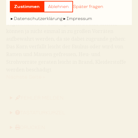
den ganzen Hofhalt, reich ausgestattete Zimmer,
Zustimmen
Ablehnen
Später fragen
mehr als das konnten der antike Sklavenhalter oder
der mittelalterliche Adlige nicht brauchen. Solche
Datenschutzerklärung
Impressum
Gegenstände, die zum täglichen Bedarf dienen,
können ja nicht einmal in zu großen Vorräten
aufbewahrt werden, da sie dabei zugrunde gehen:
Das Korn verfällt leicht der Fäulnis oder wird von
Ratten und Mäusen gefressen, Heu- und
Strohvorräte geraten leicht in Brand, Kleiderstoffe
werden beschädigt
Nächste Seite »
FEHLER MELDEN
TASTATURKÜRZEL
DRUCKEN