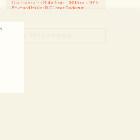
Ökonomische Schriften – 1893 und 1919
Eckhard Müller & Günter Radczun
(Hrsg.)
n
Bd. 5
im Dietz-Shop