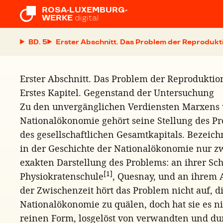
ROSA-LUXEMBURG-

WERKE
digital
BD. 5
Erster Abschnitt. Das Problem der Reprodukt
Erster Abschnitt. Das Problem der Reproduktio
Erstes Kapitel. Gegenstand der Untersuchung
Zu den unvergänglichen Verdiensten Marxens 
Nationalökonomie gehört seine Stellung des P
des gesellschaftlichen Gesamtkapitals. Bezei
in der Geschichte der Nationalökonomie nur z
exakten Darstellung des Problems: an ihrer Sc
[1]
Physiokratenschule
, Quesnay, und an ihrem 
der Zwischenzeit hört das Problem nicht auf, d
Nationalökonomie zu quälen, doch hat sie es n
reinen Form, losgelöst von verwandten und d