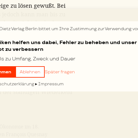
ige zu lösen gewußt. Bei
 jedoch kann man bis zu
che die Schicksale der
 Dietz Verlag Berlin bittet um Ihre Zustimmung zur Verwendung vo
lgen.
es Gesamtkapitals?
tiken helfen uns dabei, Fehler zu beheben und unser
Wiederproduktion,
t zu verbessern
zesses, und es mag auf den
ls zu Umfang, Zweck und Dauer
der Begriff der Reproduktion
mmen
Ablehnen
Später fragen
on eigentlich
efremdender Ausdruck nötig
schutzerklärung
Impressum
in der ständigen Wiederkehr
 Ökonomie im 18.
en François Quesnay