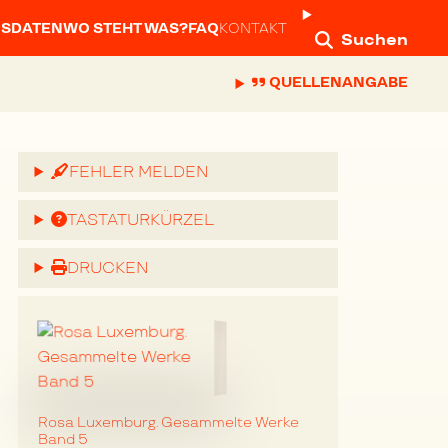
NSDATEN
WO STEHT WAS?
FAQ
KONTAKT
Suchen
QUELLENANGABE
FEHLER MELDEN
TASTATURKÜRZEL
DRUCKEN
Rosa Luxemburg. Gesammelte Werke
Band 5