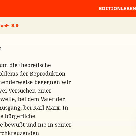
EDITION
LEBE
ion
S.
n
um die theoretische
roblems der Reproduktion
chnenderweise begegnen wir
wei Versuchen einer
hwelle, bei dem Vater der
Ausgang, bei Karl Marx. In
ie bürgerliche
ie bewußt und nie in seiner
urchkreuzenden