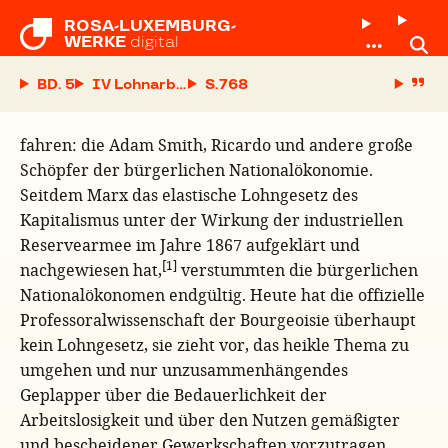
ROSA-LUXEMBURG-

WERKE
digital
BD. 5
IV Lohnarbeit
S.
fahren: die Adam Smith, Ricardo und andere große
Schöpfer der bürgerlichen Nationalökonomie.
Seitdem Marx das elastische Lohngesetz des
Kapitalismus unter der Wirkung der industriellen
Reservearmee im Jahre 1867 aufgeklärt und
[1]
nachgewiesen hat,
verstummten die bürgerlichen
Nationalökonomen endgültig. Heute hat die offizielle
Professoralwissenschaft der Bourgeoisie überhaupt
kein Lohngesetz, sie zieht vor, das heikle Thema zu
umgehen und nur unzusammenhängendes
Geplapper über die Bedauerlichkeit der
Arbeitslosigkeit und über den Nutzen gemäßigter
und bescheidener Gewerkschaften vorzutragen.