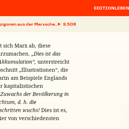
EDITION
LEBE
pigonen aus der Marxschen Theorie gemacht haben. Eine Anti
S.
t sich Marx ab, diese
arzumachen.
„Dies ist das
 Akkumulation“,
unterstreicht
chnitt „Illustrationen“, die
arin am Beispiele Englands
 kapitalistischen
 Zuwachs der Bevölkerung in
htum, d. h. die
nschritten wuchs!
Dies ist es,
hier von verschiedensten