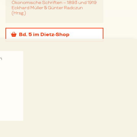
Ökonomische Schriften – 1893 und 1919
Eckhard Müller & Günter Radczun
(Hrsg.)
Bd. 5
im Dietz-Shop
n