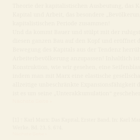
Theorie der kapitalistischen Ausbeutung, das 
Kapital und Arbeit, das besondere „Bevölkerun
kapitalistischen Periode zusammen!
Und da kommt Bauer und stülpt mit der ruhigs
diesen ganzen Bau auf den Kopf und eröffnet d
Bewegung des Kapitals aus der Tendenz herrü
Arbeiterbevölkerung anzupassen! Inhaltlich is
Konstruktion, wie wir gesehen, eine Seifenblas
indem man mit Marx eine elastische gesellscha
allzeitige unbeschränkte Expansionsfähigkeit 
ist es um seine „Unterakkumulation“ geschehen
Nächste Seite »
[1]
↑
Karl Marx: Das Kapital, Erster Band. In: Karl Mar
Werke, Bd. 23, S. 674.
Nächste Seite »