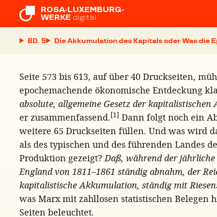
ROSA-LUXEMBURG-

WERKE
digital
BD. 5
Die Akkumulation des Kapitals oder Was die E
Seite 573 bis 613, auf über 40 Druckseiten, müh
epochemachende ökonomische Entdeckung kl
absolute, allgemeine Gesetz der kapitalistischen
[1]
er zusammenfassend.
Dann folgt noch ein Abs
weitere 65 Druckseiten füllen. Und was wird d
als des typischen und des führenden Landes der
Produktion gezeigt?
Daß, während der jährliche
England von 1811–1861 ständig abnahm, der Reic
kapitalistische Akkumulation, ständig mit Riese
was Marx mit zahllosen statistischen Belegen 
Seiten beleuchtet.