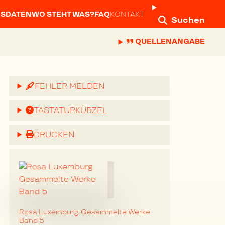
NSDATEN
WO STEHT WAS?
FAQ
KONTAKT
Suchen
QUELLENANGABE
kritik
FEHLER MELDEN
TASTATURKÜRZEL
DRUCKEN
Rosa Luxemburg. Gesammelte Werke
Band 5