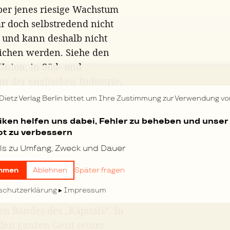
ber jenes riesige Wachstum
r doch selbstredend nicht
t und kann deshalb nicht
glichen werden. Siehe den
Union, in Süd- und
in der englischen Industrie,
plötzlicher Markterweiterung
 Dietz Verlag Berlin bittet um Ihre Zustimmung zur Verwendung vo
 wenn Bauer
das
weiß, dann
tiken helfen uns dabei, Fehler zu beheben und unser
heorie der Anpassung der
t zu verbessern
evölkerung Humbug ist,
ls zu Umfang, Zweck und Dauer
Kapitals“ beweisen und
ng
umgekehrt
in ihrer
mmen
Ablehnen
Später fragen
 und deren wechselnden
schutzerklärung
Impressum
hkeiten, angepaßt wird.
en Bandes des „Kapitals”. In
en ganzen Geist seiner