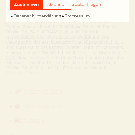
Gesellschaft jährlich dasselbe Quantum Ar-
Zustimmen
Ablehnen
Später fragen
Nächste Seite »
Datenschutzerklärung
Impressum
[1]
↑
Siehe Das Kapital, Bd. II, S. 443–445. [Karl Marx: Das
Kapital, Zweiter Band. In: Karl Marx, Friedrich Engels:
Werke, Bd. 24, S. 463–465.] vgl. auch über die
Notwendigkeit der erweiterten Reproduktion vom
Standpunkte des Assekuranzfonds im allgemeinen, l. c., S.
148. [Karl Marx: Das Kapital, Zweiter Band. In: Karl Marx,
Friedrich Engels: Werke, Bd. 24, S. 178.] – Im Original mit *.
[2]
↑
Theorien, l. c., S. 248. [Karl Marx: Theorien über den
Mehrwert, Zweiter Teil. In: Karl Marx, Friedrich Engels:
Werke, Bd. 26.2, S. 481 f.] – [Fußnote im Original]
Nächste Seite »
FEHLER MELDEN
TASTATURKÜRZEL
DRUCKEN